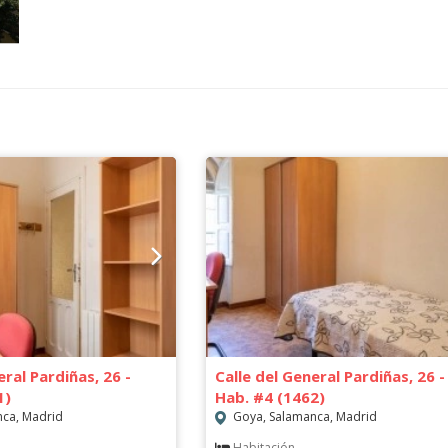
eral Pardiñas, 26 -
Calle del General Pardiñas, 26 -
1)
Hab. #4 (1462)
ca, Madrid
Goya, Salamanca, Madrid
Habitación