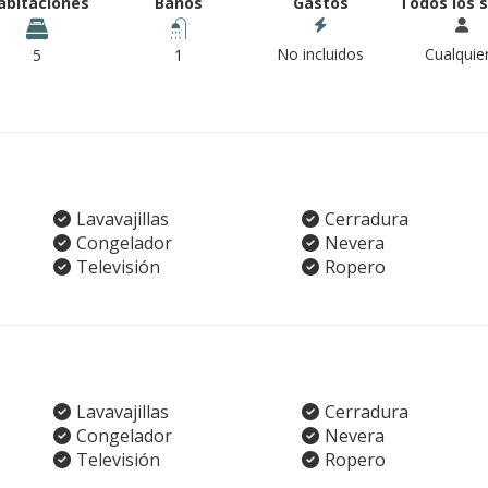
abitaciones
Baños
Gastos
Todos los 
No incluidos
Cualquie
5
1
Lavavajillas
Cerradura
Congelador
Nevera
Televisión
Ropero
Lavavajillas
Cerradura
Congelador
Nevera
Televisión
Ropero