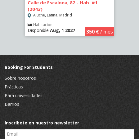
6)
Calle de Escalona, 82 - Hab. #1
Calle
(2043)
(2262
Aluche, Latina, Madrid
Aluc
€
/ mes
Habitación
Hab
Disponible
Aug, 1 2027
Dispo
350 €
/ mes
Booking For Students
Sobre nosotros
Prácticas
Para universidades
Barrios
Inscríbete en nuestro newsletter
Email