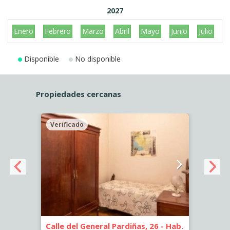
2027
Enero
Febrero
Marzo
Abril
Mayo
Junio
Julio
A
Disponible
No disponible
Propiedades cercanas
Verificado
Veri
-
Calle del General Pardiñas, 26 - Hab.
Calle