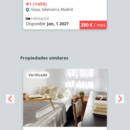
#1 (1459)
#2 (1
Goya, Salamanca, Madrid
Goya
Habitación
Hab
Disponible
Jan, 1 2027
Dispo
€
/ mes
380 €
/ mes
Propiedades similares
Verificado
Veri