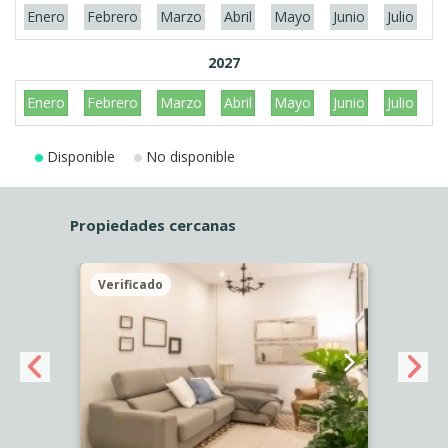
Enero
Febrero
Marzo
Abril
Mayo
Junio
Julio
A
2027
Enero
Febrero
Marzo
Abril
Mayo
Junio
Julio
A
Disponible
No disponible
Propiedades cercanas
Verificado
Veri