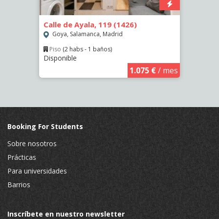
Calle de Ayala, 119 (1426)
Calle
Goya, Salamanca, Madrid
Las 
Piso
(2 habs - 1 baños)
Piso
Disponible
Dispo
€
/ mes
1.075 €
/ mes
Booking For Students
Sobre nosotros
Prácticas
Para universidades
Barrios
Inscríbete en nuestro newsletter