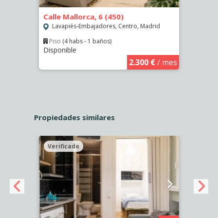
- Hab.
Calle Mallorca, 6 (450)
Calle
Lavapiés-Embajadores, Centro, Madrid
Deli
Piso
(4 habs - 1 baños)
Piso
Disponible
Dispo
€
/ mes
2.300 €
/ mes
Propiedades similares
Verificado
Veri