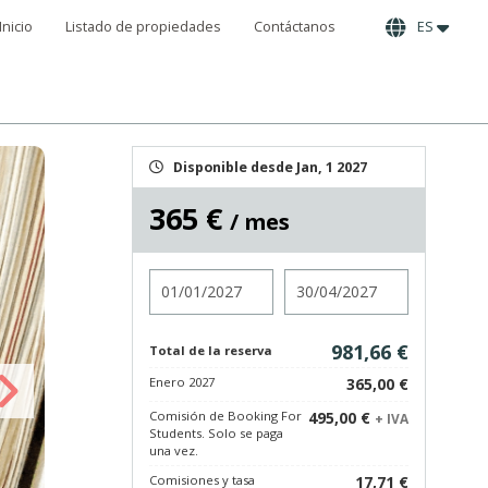
Inicio
Listado de propiedades
Contáctanos
ES
Disponible desde Jan, 1 2027
365 €
/ mes
Entrada
Salida
981,66 €
Total de la reserva
Enero 2027
365,00 €
Comisión de Booking For
495,00 €
+ IVA
Students. Solo se paga
una vez.
Comisiones y tasa
17,71 €