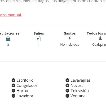
stros en el resumen de pagos. Los alojamientos no cuentan c
stro manual.
abitaciones
Baños
Gastos
Todos los 
No incluidos
Cualquie
3
1
Escritorio
Lavavajillas
Congelador
Nevera
Horno
Televisión
Lavadora
Ventana