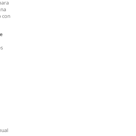
para
ana
o con
de
os
nual