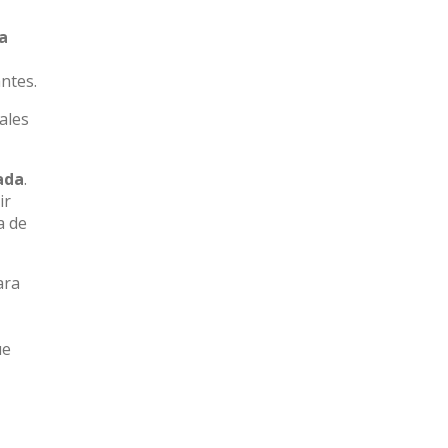
a
ntes.
ales
ada
.
ir
a de
ara
ue