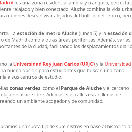
adrid
, es una zona residencial amplia y tranquila, perfecta 
ente relajado y bien conectado. Aluche combina la vida urb
ra quienes desean vivir alejados del bullicio del centro, per
orte. La
estación de metro Aluche
(Línea 5) y la
estación 
ro de Madrid como a otras áreas periféricas. Además, varias
rtantes de la ciudad, facilitando los desplazamientos diari
omo la
Universidad Rey Juan Carlos (URJC)
y la
Universidad
 una buena opción para estudiantes que buscan una zona
anía a sus centros de estudio.
plias
zonas verdes
, como el
Parque de Aluche
y el cercano
relajarse al aire libre. Además, sus calles están llenas de
creando un ambiente acogedor y de comunidad.
obramos una cuota fija de suministros en base al histórico a