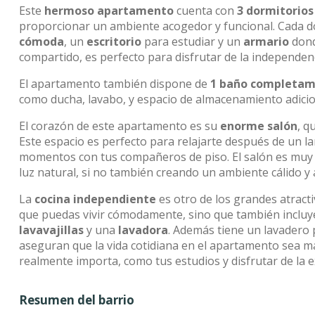
Este
hermoso apartamento
cuenta con
3 dormitorios
proporcionar un ambiente acogedor y funcional. Cada dor
cómoda
, un
escritorio
para estudiar y un
armario
dond
compartido, es perfecto para disfrutar de la independenc
El apartamento también dispone de
1 baño completam
como ducha, lavabo, y espacio de almacenamiento adicional
El corazón de este apartamento es su
enorme salón
, q
Este espacio es perfecto para relajarte después de un l
momentos con tus compañeros de piso. El salón es mu
luz natural, si no también creando un ambiente cálido y
La
cocina independiente
es otro de los grandes atract
que puedas vivir cómodamente, sino que también incluy
lavavajillas
y una
lavadora
. Además tiene un lavadero 
aseguran que la vida cotidiana en el apartamento sea má
realmente importa, como tus estudios y disfrutar de la e
Resumen del barrio