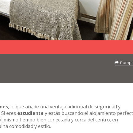
Compar
ones
, lo que añade una ventaja adicional de seguridad y
 Si eres
estudiante
y estás buscando el alojamiento perfec
l mismo tiempo bien conectada y cerca del centro, en
ina comodidad y estilo.