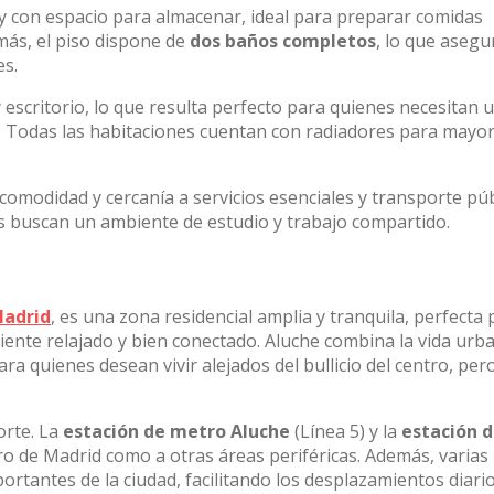
 con espacio para almacenar, ideal para preparar comidas
más, el piso dispone de
dos baños completos
, lo que asegu
es.
escritorio, lo que resulta perfecto para quienes necesitan 
o. Todas las habitaciones cuentan con radiadores para mayo
omodidad y cercanía a servicios esenciales y transporte púb
es buscan un ambiente de estudio y trabajo compartido.
adrid
, es una zona residencial amplia y tranquila, perfecta 
ente relajado y bien conectado. Aluche combina la vida urb
ra quienes desean vivir alejados del bullicio del centro, per
orte. La
estación de metro Aluche
(Línea 5) y la
estación 
ro de Madrid como a otras áreas periféricas. Además, varias
rtantes de la ciudad, facilitando los desplazamientos diari