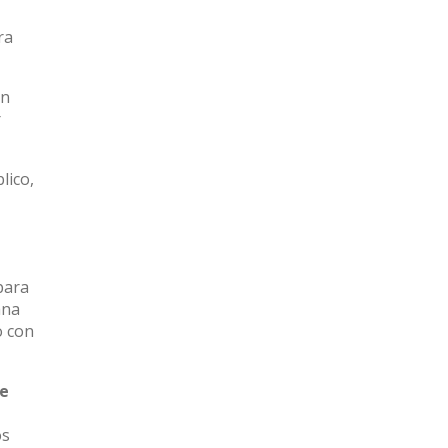
ra
un
r
lico,
para
ana
o con
de
os