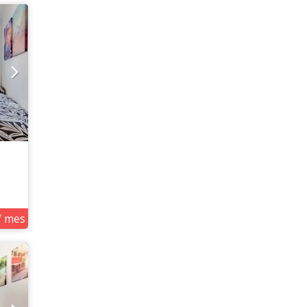
/ mes