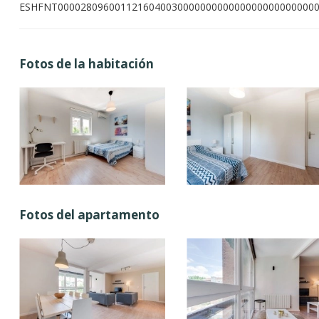
ESHFNT000028096001121604003000000000000000000000000
Fotos de la habitación
Fotos del apartamento