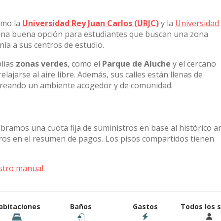
omo la
Universidad Rey Juan Carlos (URJC)
y la
Universidad
 una buena opción para estudiantes que buscan una zona
anía a sus centros de estudio.
plias
zonas verdes
, como el
Parque de Aluche
y el cercano
relajarse al aire libre. Además, sus calles están llenas de
creando un ambiente acogedor y de comunidad.
obramos una cuota fija de suministros en base al histórico a
tros en el resumen de pagos. Los pisos compartidos tienen
stro manual.
abitaciones
Baños
Gastos
Todos los 