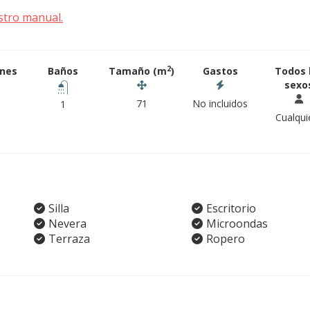
stro manual.
2
ones
Baños
Tamaño (m
)
Gastos
Todos 
sexo
71
No incluidos
1
Cualqui
Silla
Escritorio
Nevera
Microondas
Terraza
Ropero