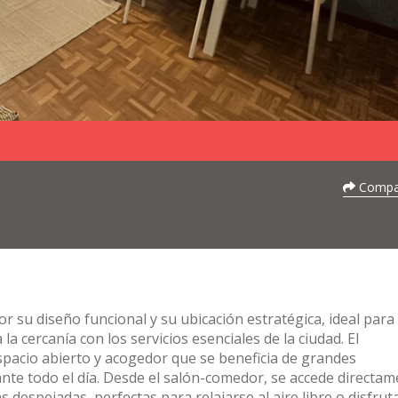
Compar
r su diseño funcional y su ubicación estratégica, ideal para
a cercanía con los servicios esenciales de la ciudad. El
spacio abierto y acogedor que se beneficia de grandes
te todo el día. Desde el salón-comedor, se accede directam
s despejadas, perfectas para relajarse al aire libre o disfrut