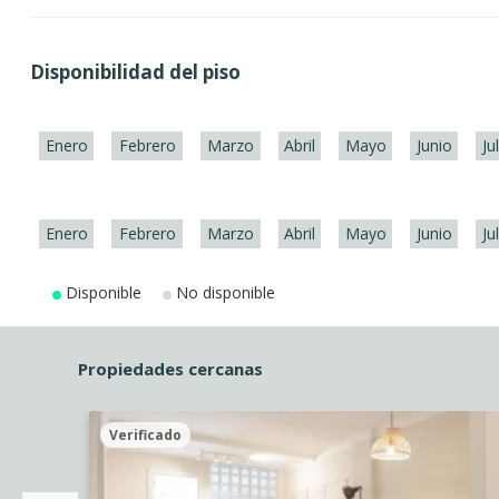
Disponibilidad del piso
Enero
Febrero
Marzo
Abril
Mayo
Junio
Ju
Enero
Febrero
Marzo
Abril
Mayo
Junio
Ju
Disponible
No disponible
Propiedades cercanas
Verificado