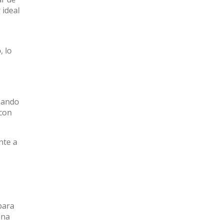
 ideal
o
, lo
nando
 con
nte a
para
ana