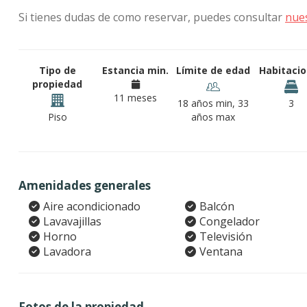
Si tienes dudas de como reservar, puedes consultar
nue
Tipo de
Estancia min.
Límite de edad
Habitaci
propiedad
11 meses
18 años min, 33
3
Piso
años max
Amenidades generales
Aire acondicionado
Balcón
Lavavajillas
Congelador
Horno
Televisión
Lavadora
Ventana
Fotos de la propiedad