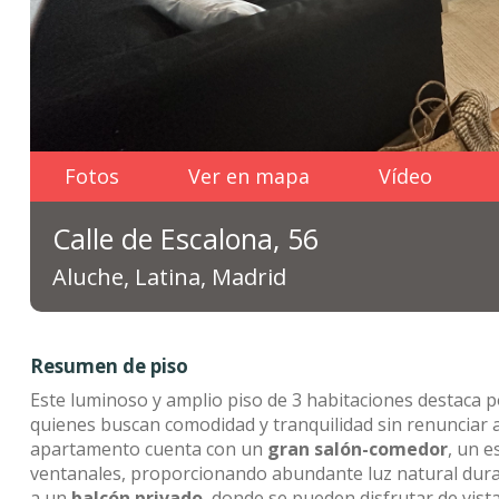
Fotos
Ver en mapa
Vídeo
Calle de Escalona, 56
Aluche, Latina, Madrid
Resumen de piso
Este luminoso y amplio piso de 3 habitaciones destaca po
quienes buscan comodidad y tranquilidad sin renunciar a l
apartamento cuenta con un
gran salón-comedor
, un e
ventanales, proporcionando abundante luz natural duran
a un
balcón privado
, donde se pueden disfrutar de vista