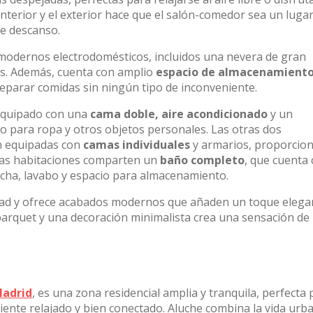
interior y el exterior hace que el salón-comedor sea un lugar
e descanso.
modernos electrodomésticos, incluidos una nevera de gran
das. Además, cuenta con amplio
espacio de almacenamient
reparar comidas sin ningún tipo de inconveniente.
 equipado con una
cama doble, aire acondicionado
y un
o para ropa y otros objetos personales. Las otras dos
n equipadas con
camas individuales
y armarios, proporcio
bas habitaciones comparten un
baño completo
, que cuenta
ucha, lavabo y espacio para almacenamiento.
idad y ofrece acabados modernos que añaden un toque elega
parquet y una decoración minimalista crea una sensación de
adrid
, es una zona residencial amplia y tranquila, perfecta 
ente relajado y bien conectado. Aluche combina la vida urb