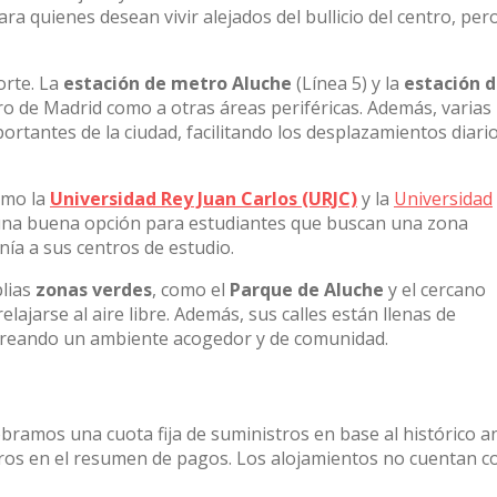
ra quienes desean vivir alejados del bullicio del centro, per
orte. La
estación de metro Aluche
(Línea 5) y la
estación 
ro de Madrid como a otras áreas periféricas. Además, varias
rtantes de la ciudad, facilitando los desplazamientos diari
omo la
Universidad Rey Juan Carlos (URJC)
y la
Universidad
 una buena opción para estudiantes que buscan una zona
anía a sus centros de estudio.
plias
zonas verdes
, como el
Parque de Aluche
y el cercano
relajarse al aire libre. Además, sus calles están llenas de
creando un ambiente acogedor y de comunidad.
obramos una cuota fija de suministros en base al histórico a
stros en el resumen de pagos. Los alojamientos no cuentan c