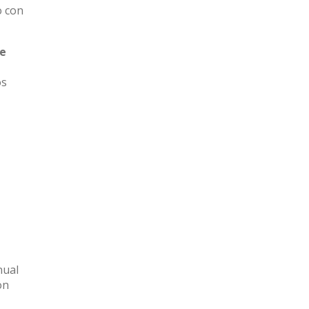
o con
de
os
nual
on