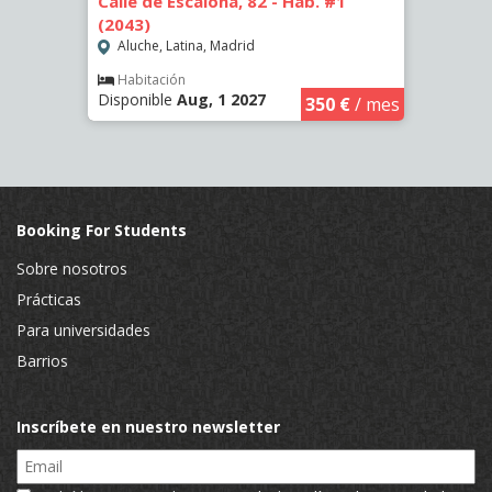
Calle de Escalona, 82 - Hab. #1
Calle
(2043)
(2262
Aluche, Latina, Madrid
Aluc
Habitación
Hab
Disponible
Aug, 1 2027
Dispo
€
/ mes
350 €
/ mes
Booking For Students
Sobre nosotros
Prácticas
Para universidades
Barrios
Inscríbete en nuestro newsletter
Email