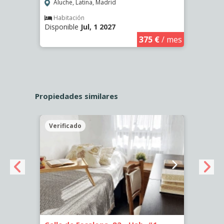
Aluche, Latina, Madrid
Aluc
Habitación
Hab
Disponible
Jul, 1 2027
Dispo
€
/ mes
375 €
/ mes
Propiedades similares
Verificado
Veri