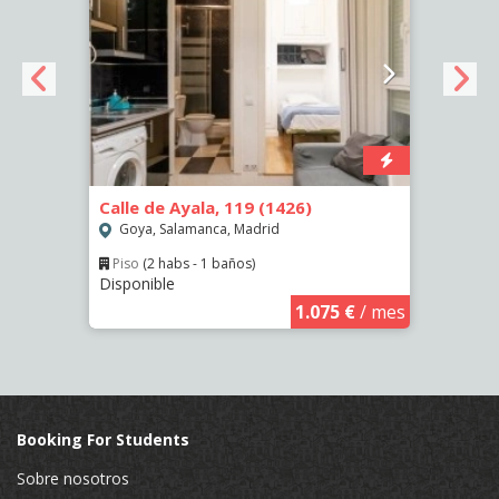
Calle de Ayala, 119 (1426)
Calle
Goya, Salamanca, Madrid
Las 
Piso
(2 habs - 1 baños)
Piso
Disponible
Dispo
€
/ mes
1.075 €
/ mes
Booking For Students
Sobre nosotros