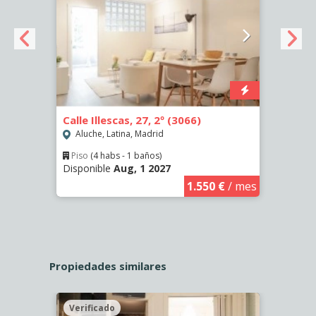
Calle Illescas, 27, 2º (3066)
Calle
Aluche, Latina, Madrid
Aluc
Piso
(4 habs - 1 baños)
Piso
Disponible
Aug, 1 2027
Dispo
€
/ mes
1.550 €
/ mes
Propiedades similares
Verificado
Veri