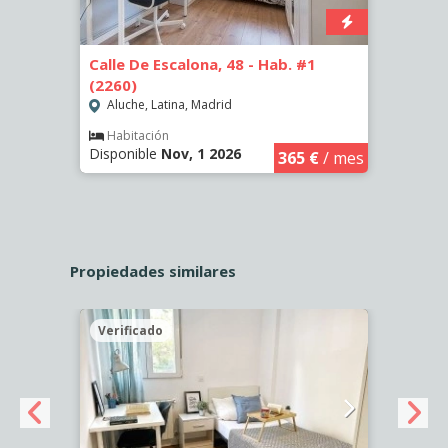
Calle De Escalona, 48 - Hab. #1
Calle
(2260)
(2262
Aluche, Latina, Madrid
Aluc
€
/ mes
Habitación
Hab
Disponible
Nov, 1 2026
Dispo
365 €
/ mes
Propiedades similares
Verificado
Veri