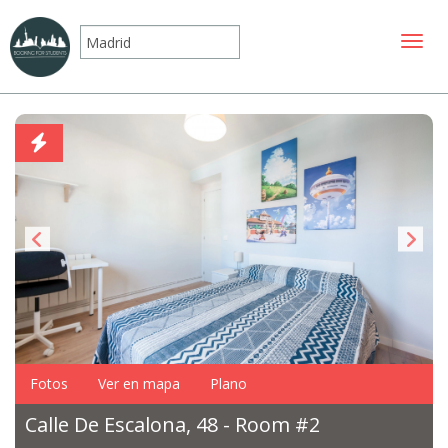
Mostr
Fotos
Ver en mapa
Plano
Calle De Escalona, 48 - Room #2