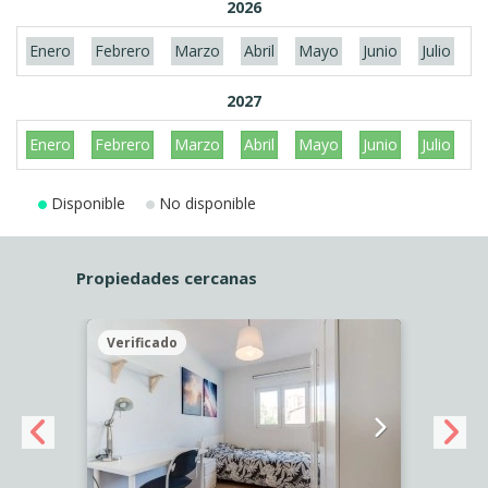
2026
Enero
Febrero
Marzo
Abril
Mayo
Junio
Julio
A
2027
Enero
Febrero
Marzo
Abril
Mayo
Junio
Julio
A
Disponible
No disponible
Propiedades cercanas
Verificado
Veri