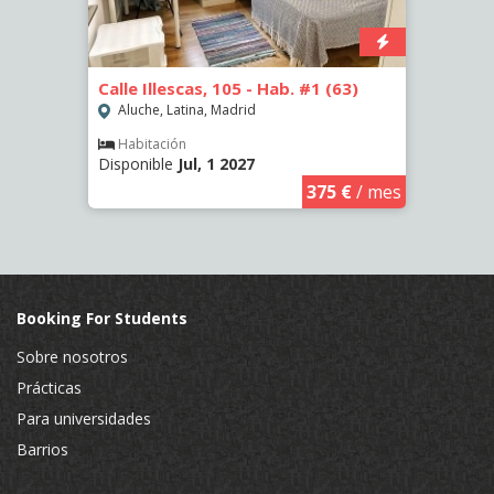
5)
Calle Illescas, 105 - Hab. #1 (63)
Calle
(2266
Aluche, Latina, Madrid
Aluc
Habitación
Disponible
Jul, 1 2027
€
/ mes
Hab
Dispo
375 €
/ mes
Booking For Students
Sobre nosotros
Prácticas
Para universidades
Barrios