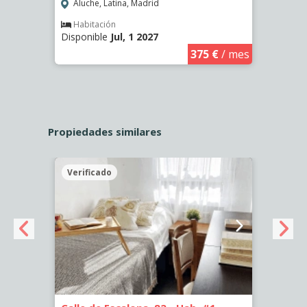
Aluche, Latina, Madrid
Aluc
Habitación
Hab
Disponible
Jul, 1 2027
Dispo
€
/ mes
375 €
/ mes
Propiedades similares
Verificado
Veri