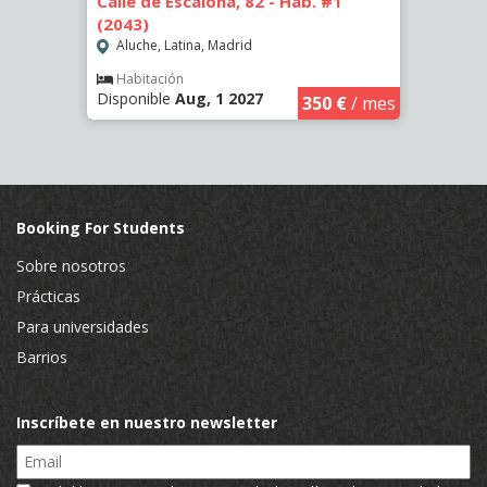
Calle de Escalona, 82 - Hab. #1
Calle
(2043)
(2262
Aluche, Latina, Madrid
Aluc
Habitación
Hab
Disponible
Aug, 1 2027
Dispo
€
/ mes
350 €
/ mes
Booking For Students
Sobre nosotros
Prácticas
Para universidades
Barrios
Inscríbete en nuestro newsletter
Email