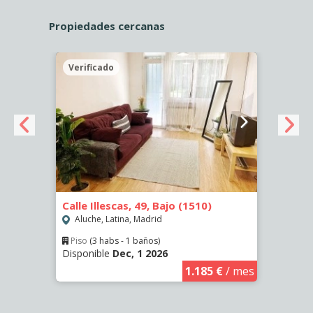
Propiedades cercanas
Verificado
Veri
9)
Calle Illescas, 49, Bajo (1510)
Calle 
Aluche, Latina, Madrid
Aluc
Piso
(3 habs - 1 baños)
Piso
Disponible
Dec, 1 2026
Dispo
€
/ mes
1.185 €
/ mes