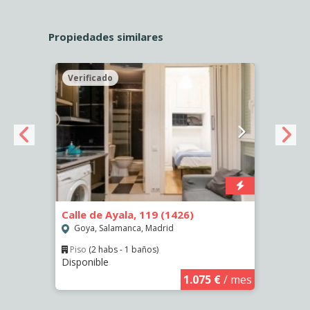
Propiedades similares
Verificado
Veri
Calle de Ayala, 119 (1426)
Calle
Goya, Salamanca, Madrid
Las 
Piso
(2 habs - 1 baños)
Piso
Disponible
Dispo
€
/ mes
1.075 €
/ mes