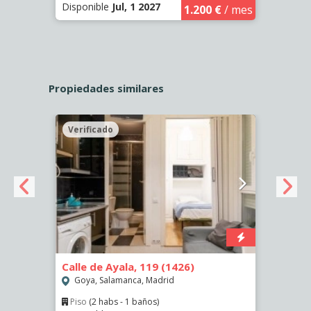
Disponible
Jul, 1 2027
Dispo
€
/ mes
1.200 €
/ mes
Propiedades similares
Verificado
Veri
Calle de Ayala, 119 (1426)
Calle
(2463
Goya, Salamanca, Madrid
Pala
Piso
(2 habs - 1 baños)