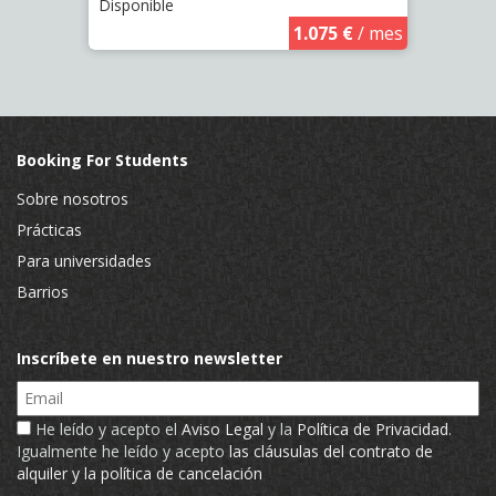
Disponible
€
/ mes
Piso
Dispo
1.075 €
/ mes
Booking For Students
Sobre nosotros
Prácticas
Para universidades
Barrios
Inscríbete en nuestro newsletter
Email
He leído y acepto el
Aviso Legal
y la
Política de Privacidad
.
Igualmente he leído y acepto
las cláusulas del contrato de
alquiler y la política de cancelación