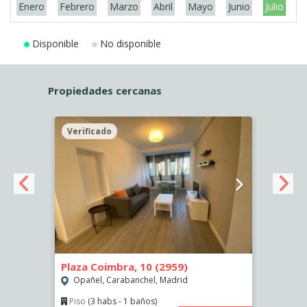
Enero
Febrero
Marzo
Abril
Mayo
Junio
Julio
A
Disponible
No disponible
Propiedades cercanas
Verificado
Veri
Plaza Coimbra, 10 (2959)
Calle
Opañel, Carabanchel, Madrid
Puer
Piso
(3 habs - 1 baños)
Piso