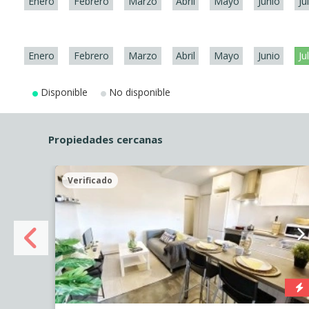
Enero
Febrero
Marzo
Abril
Mayo
Junio
Ju
Enero
Febrero
Marzo
Abril
Mayo
Junio
Ju
Disponible
No disponible
Propiedades cercanas
Verificado