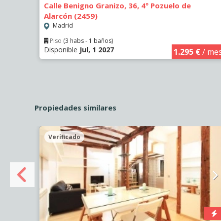
Calle Benigno Granizo, 36, 4º Pozuelo de
Alarcón (2459)
Madrid
€
/ mes
Piso
(3 habs - 1 baños)
Disponible
Jul, 1 2027
1.295 €
/ me
Propiedades similares
Verificado