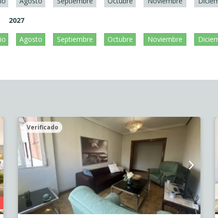
lio
Agosto
Septiembre
Octubre
Noviembre
Dicie
2027
lio
Agosto
Septiembre
Octubre
Noviembre
Dicie
Verificado