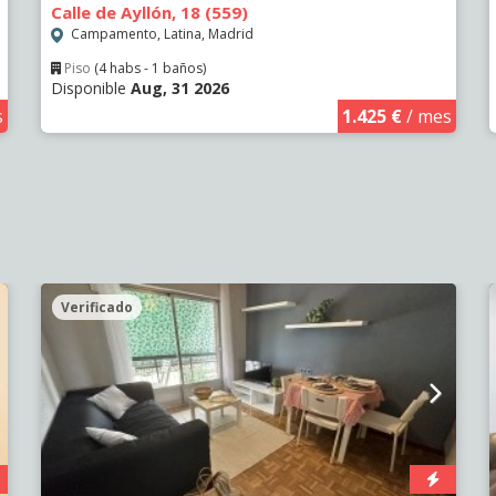
Calle de Ayllón, 18 (559)
Campamento, Latina, Madrid
Piso
(4 habs - 1 baños)
Disponible
Aug, 31 2026
s
1.425 €
/ mes
Verificado