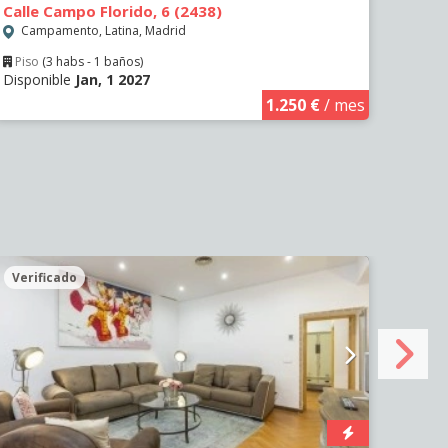
Calle Campo Florido, 6 (2438)
Calle
Campamento, Latina, Madrid
Cam
Piso
(3 habs - 1 baños)
Piso
Disponible
Jan, 1 2027
Dispo
1.250 €
/ mes
Verificado
Veri