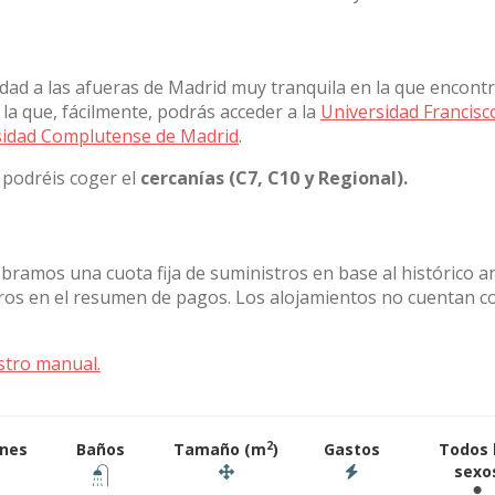
idad a las afueras de Madrid muy tranquila en la que encont
la que, fácilmente, podrás acceder a la
Universidad Francisc
sidad Complutense de Madrid
.
podréis coger el
cercanías (C7, C10 y Regional).
obramos una cuota fija de suministros en base al histórico a
stros en el resumen de pagos. Los alojamientos no cuentan c
stro manual.
2
ones
Baños
Tamaño (m
)
Gastos
Todos 
sexo