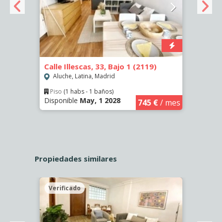
Calle Illescas, 33, Bajo 1 (2119)
Calle
Aluche, Latina, Madrid
Aluc
Piso
(1 habs - 1 baños)
Piso
Disponible
May, 1 2028
Dispo
€
/ mes
745 €
/ mes
Propiedades similares
Verificado
Veri