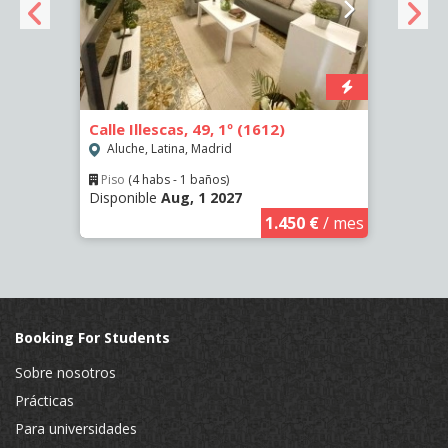
 (72)
Calle Illescas, 49, 1º (1612)
Calle
Aluche, Latina, Madrid
Aluc
Piso
(4 habs - 1 baños)
Piso
Disponible
Aug, 1 2027
Dispo
€
/ mes
1.450 €
/ mes
Booking For Students
Sobre nosotros
Prácticas
Para universidades