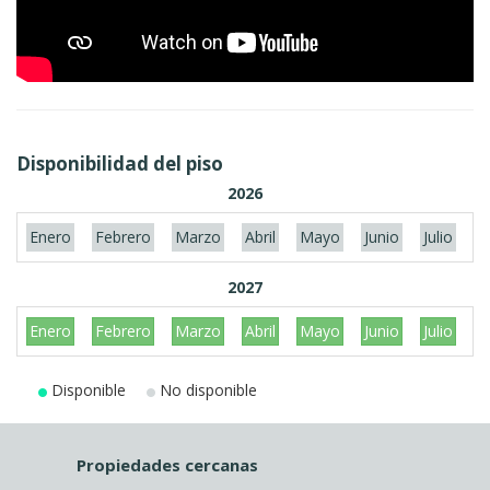
Disponibilidad del piso
2026
Enero
Febrero
Marzo
Abril
Mayo
Junio
Julio
A
2027
Enero
Febrero
Marzo
Abril
Mayo
Junio
Julio
A
Disponible
No disponible
Propiedades cercanas