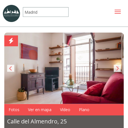
Mostr
Fotos
Ver en mapa
Vídeo
Plano
Calle del Almendro, 25