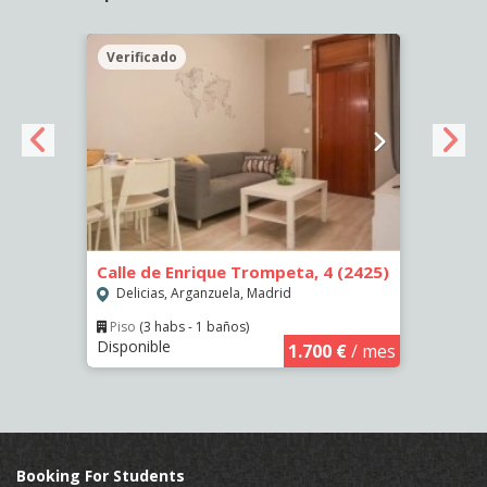
Verificado
Veri
Calle de Enrique Trompeta, 4 (2425)
Calle
Delicias, Arganzuela, Madrid
Deli
Piso
(3 habs - 1 baños)
Piso
Disponible
Dispon
€
/ mes
1.700 €
/ mes
Booking For Students