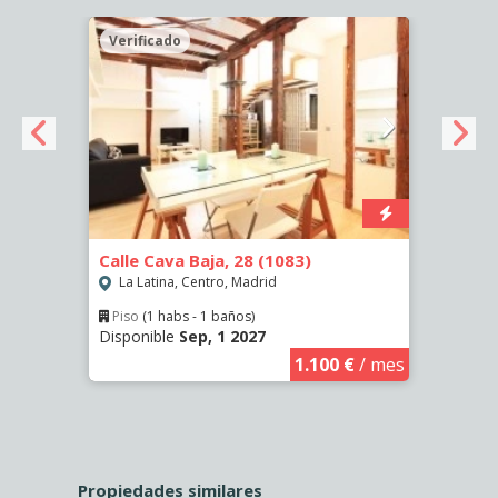
Verificado
Veri
Calle Cava Baja, 28 (1083)
Calle
(458)
La Latina, Centro, Madrid
La L
Piso
(1 habs - 1 baños)
Disponible
Sep, 1 2027
€
/ mes
Hab
Dispo
1.100 €
/ mes
Propiedades similares