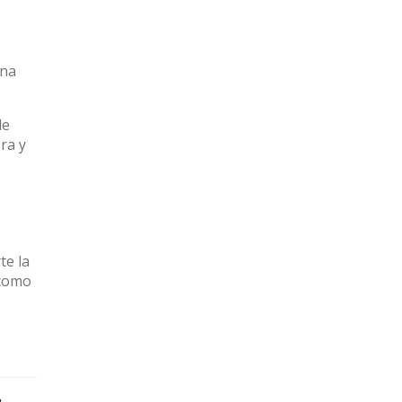
ona
de
ra y
e la
 como