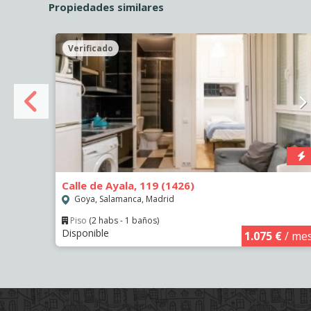
Propiedades similares
Verificado
Calle de Ayala, 119 (1426)
Goya, Salamanca, Madrid
Piso
(2 habs - 1 baños)
Disponible
€
/ mes
1.075 €
/ me