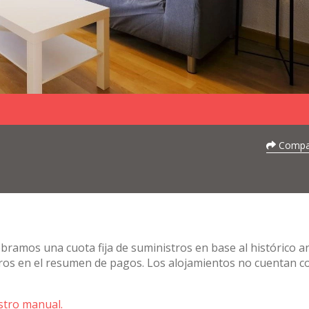
Compar
obramos una cuota fija de suministros en base al histórico a
stros en el resumen de pagos. Los alojamientos no cuentan c
stro manual.