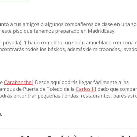
 junto a tus amigos o algunos compañeros de clase en una z
er este piso que tenemos preparado en MadridEasy.
za privada), 1 baño completo, un salón amueblado con zona 
encontrarás todos los básicos, además de microondas, lavado
de
Carabanchel
. Desde aquí podrás llegar fácilmente a las
campus de Puerta de Toledo de la
Carlos III
dado que compart
podrás encontrar pequeñas tiendas, restaurantes, bares así
.
2