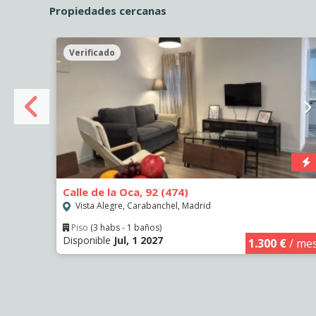
Propiedades cercanas
Verificado
Calle de la Oca, 92 (474)
Vista Alegre, Carabanchel, Madrid
Piso
(3 habs - 1 baños)
Disponible
Jul, 1 2027
€
/ mes
1.300 €
/ me