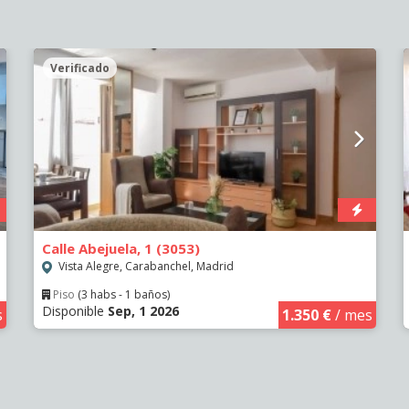
Verificado
Calle Abejuela, 1 (3053)
Vista Alegre, Carabanchel, Madrid
Piso
(3 habs - 1 baños)
Disponible
Sep, 1 2026
s
1.350 €
/ mes