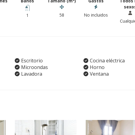
ones
Baños
Tamaño (m
)
Gastos
Todos 
sexo
58
No incluidos
1
Cualqui
Escritorio
Cocina eléctrica
Microondas
Horno
Lavadora
Ventana