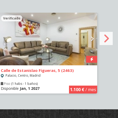
Verificado
Veri
Calle de Estanislao Figueras, 5 (2463)
Calle
Palacio, Centro, Madrid
Las 
Piso
(1 habs - 1 baños)
Piso
Disponible
Jan, 1 2027
Dispo
1.100 €
/ mes