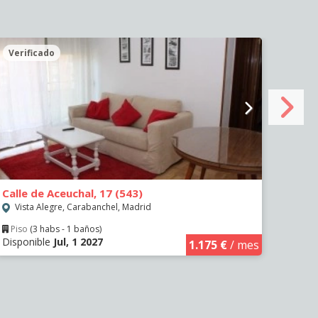
Verificado
Veri
Calle de Aceuchal, 17 (543)
Calle
Vista Alegre, Carabanchel, Madrid
Vist
Piso
(3 habs - 1 baños)
Piso
Disponible
Jul, 1 2027
Dispo
1.175 €
/ mes