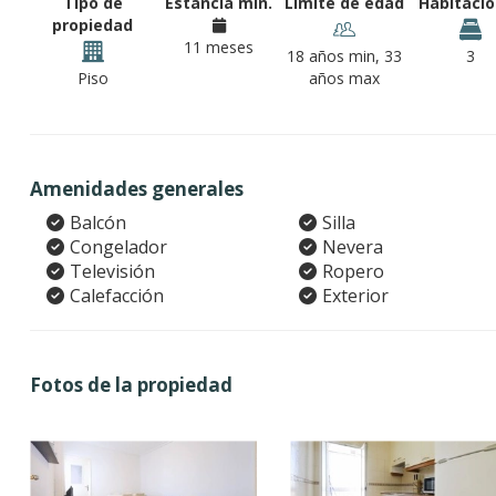
Tipo de
Estancia min.
Límite de edad
Habitaci
propiedad
11 meses
18 años min, 33
3
Piso
años max
Amenidades generales
Balcón
Silla
Congelador
Nevera
Televisión
Ropero
Calefacción
Exterior
Fotos de la propiedad