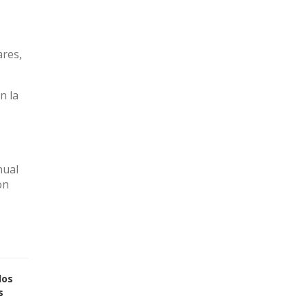
ares,
n la
nual
on
los
s