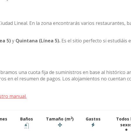
e Ciudad Lineal. En la zona encontrarás varios restaurantes, b
ea 5)
y
Quintana (Línea 5).
Es el sitio perfecto si estudiáis e
obramos una cuota fija de suministros en base al histórico a
stros en el resumen de pagos. Los alojamientos no cuentan c
stro manual.
2
ones
Baños
Tamaño (m
)
Gastos
Todos 
sexo