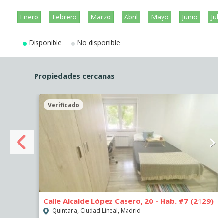
Enero
Febrero
Marzo
Abril
Mayo
Junio
Ju
Disponible
No disponible
Propiedades cercanas
Verificado
460)
Calle Alcalde López Casero, 20 - Hab. #7 (2129)
Quintana, Ciudad Lineal, Madrid