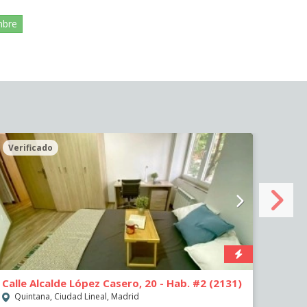
mbre
Verificado
Veri
Calle Alcalde López Casero, 20 - Hab. #2 (2131)
Calle
Quintana, Ciudad Lineal, Madrid
Quin