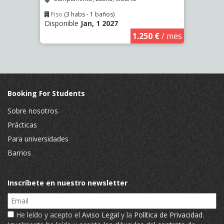
Madrid
Piso
(3 habs - 1 baños)
Disponible
Jan, 1 2027
Piso
€
/ mes
Dispo
1.250 €
/ mes
Booking For Students
Sobre nosotros
Prácticas
Para universidades
Barrios
Inscríbete en nuestro newsletter
Email
He leído y acepto el
Aviso Legal
y la
Política de Privacidad
.