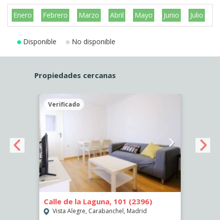
Enero
Febrero
Marzo
Abril
Mayo
Junio
Julio
A
Disponible
No disponible
Propiedades cercanas
Verificado
Veri
Calle de la Laguna, 101 (2396)
Calle
Vista Alegre, Carabanchel, Madrid
Vist