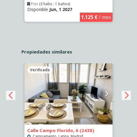
Piso
(3 habs - 1 baños)
Piso
Disponible
Jun, 1 2027
Dispo
€
/ mes
1.125 €
/ mes
Propiedades similares
Verificado
Veri
Calle Campo Florido, 6 (2438)
Calle
Campamento, Latina, Madrid
Palo