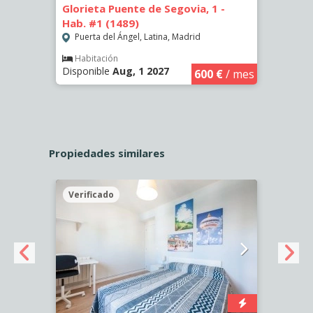
Glorieta Puente de Segovia, 1 -
Glori
Hab. #1 (1489)
Madri
Puerta del Ángel, Latina, Madrid
Puer
€
/ mes
Habitación
Hab
Disponible
Aug, 1 2027
Dispo
600 €
/ mes
Propiedades similares
Verificado
Veri