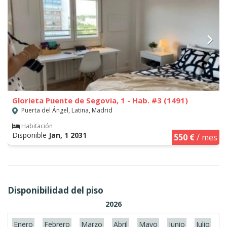
Glorieta Puente de Segovia, 1 - Hab. #3 (1491)
Puerta del Ángel, Latina, Madrid
Habitación
Disponible
Jan, 1 2031
550 €
/ mes
Disponibilidad del piso
2026
Enero
Febrero
Marzo
Abril
Mayo
Junio
Julio
A