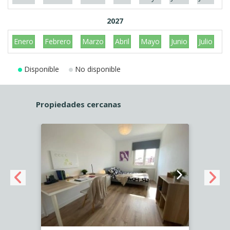
2027
Enero
Febrero
Marzo
Abril
Mayo
Junio
Julio
A
Disponible
No disponible
Propiedades cercanas