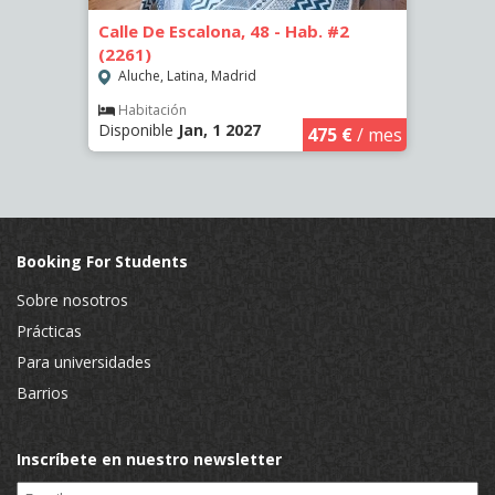
-
Calle De Escalona, 48 - Hab. #2
Calle
(2261)
(2265
Aluche, Latina, Madrid
Aluc
Habitación
Hab
Disponible
Jan, 1 2027
Dispo
€
/ mes
475 €
/ mes
Booking For Students
Sobre nosotros
Prácticas
Para universidades
Barrios
Inscríbete en nuestro newsletter
Email