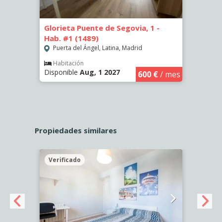
Glorieta Puente de Segovia, 1 -
Glori
Hab. #1 (1489)
Madri
Puerta del Ángel, Latina, Madrid
Puer
€
/ mes
Habitación
Hab
Disponible
Aug, 1 2027
Dispo
600 €
/ mes
Propiedades similares
Verificado
Veri