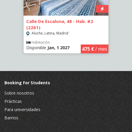
-
Calle De Escalona, 48 - Hab. #2
Calle
(2261)
(2265
Aluche, Latina, Madrid
Aluc
Habitación
Hab
Disponible
Jan, 1 2027
Dispo
€
/ mes
475 €
/ mes
Booking For Students
Sobre nosotros
Prácticas
Para universidades
Barrios