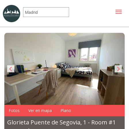
Mostr
Fotos
Ver en mapa
Plano
Glorieta Puente de Segovia, 1 - Room #1