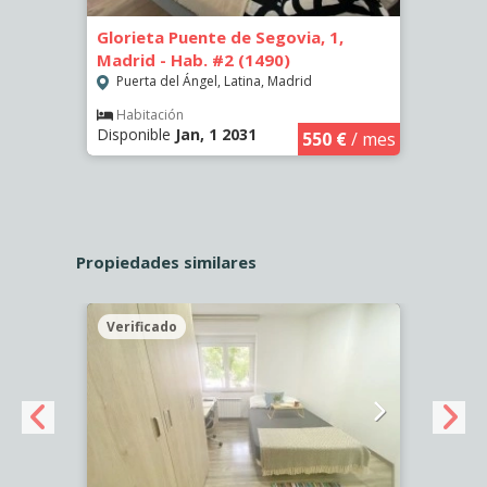
Glorieta Puente de Segovia, 1,
Glori
Madrid - Hab. #2 (1490)
Hab. 
Puerta del Ángel, Latina, Madrid
Puer
€
/ mes
Habitación
Hab
Disponible
Jan, 1 2031
Dispo
550 €
/ mes
Propiedades similares
Verificado
Veri