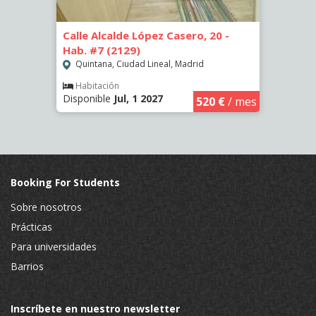
b. #1
Calle Alcalde López Casero, 20 -
Calle
Hab. #7 (2129)
Hab. 
id
Quintana, Ciudad Lineal, Madrid
Quin
Habitación
Hab
Disponible
Jul, 1 2027
Dispo
€
/ mes
520 €
/ mes
Booking For Students
Sobre nosotros
Prácticas
Para universidades
Barrios
Inscríbete en nuestro newsletter