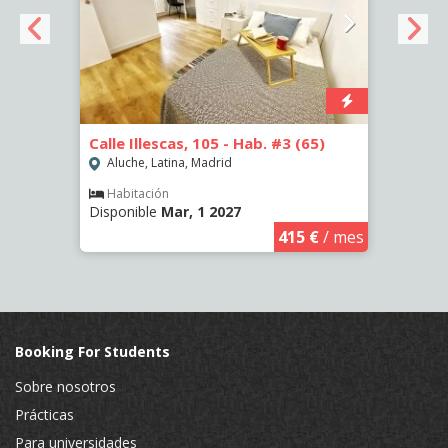
-
Calle Illescas, 105 - Hab. #3 (65)
Calle
Aluche, Latina, Madrid
Aluc
Habitación
Hab
Disponible
Mar, 1 2027
Dispo
€
/ mes
415 €
/ mes
Booking For Students
Sobre nosotros
Prácticas
Para universidades