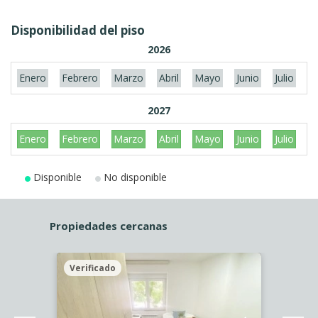
Disponibilidad del piso
2026
Enero
Febrero
Marzo
Abril
Mayo
Junio
Julio
A
2027
Enero
Febrero
Marzo
Abril
Mayo
Junio
Julio
A
Disponible
No disponible
Propiedades cercanas
Verificado
Veri