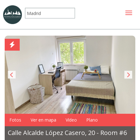
Mostr
Fotos
Ver en mapa
Vídeo
Plano
Calle Alcalde López Casero, 20 - Room #6