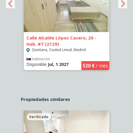
- Hab.
Calle Alcalde López Casero, 20 -
Calle
Hab. #7 (2129)
Hab. 
Quintana, Ciudad Lineal, Madrid
Quin
Habitación
Hab
Disponible
Jul, 1 2027
Dispo
€
/ mes
520 €
/ mes
Propiedades similares
Verificado
Veri