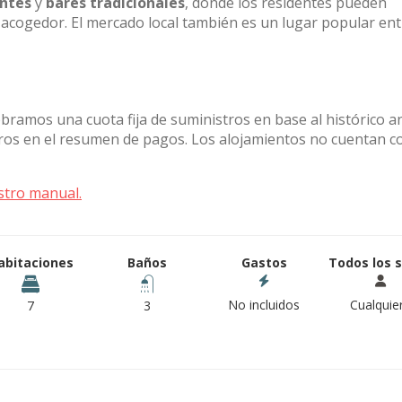
ntes
y
bares tradicionales
, donde los residentes pueden
acogedor. El mercado local también es un lugar popular ent
obramos una cuota fija de suministros en base al histórico a
stros en el resumen de pagos. Los alojamientos no cuentan c
stro manual.
abitaciones
Baños
Gastos
Todos los 
No incluidos
Cualquie
7
3