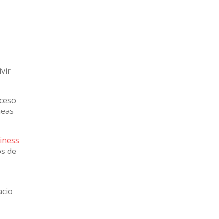
vir
cceso
neas
iness
os de
,
acio