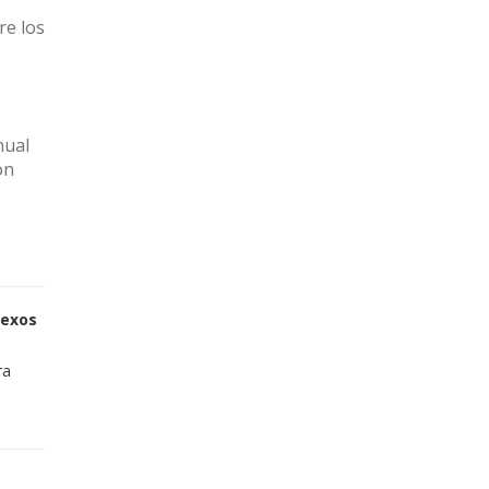
re los
nual
on
sexos
ra