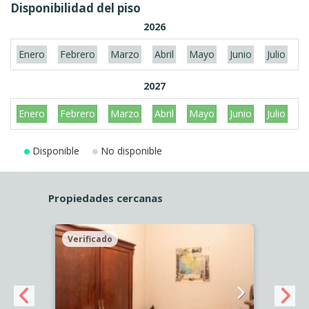
Disponibilidad del piso
2026
Enero
Febrero
Marzo
Abril
Mayo
Junio
Julio
A
2027
Enero
Febrero
Marzo
Abril
Mayo
Junio
Julio
A
Disponible
No disponible
Propiedades cercanas
Verificado
Veri