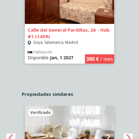
-
Calle del General Pardiñas, 26 - Hab.
Calle
#1 (1459)
#3 (1
Goya, Salamanca, Madrid
Goya
Habitación
Hab
Disponible
Jan, 1 2027
Dispo
€
/ mes
380 €
/ mes
Propiedades similares
Verificado
Veri