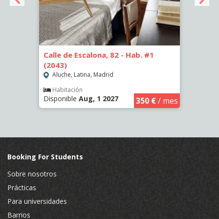
Calle de Escalona, 82 - Hab. #1
Calle
(2043)
(2262
Aluche, Latina, Madrid
Aluc
Habitación
Hab
Disponible
Aug, 1 2027
Dispo
€
/ mes
350 €
/ mes
Booking For Students
Sobre nosotros
Prácticas
Para universidades
Barrios