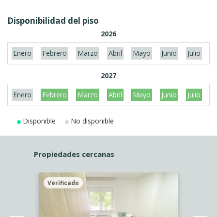
Disponibilidad del piso
2026
Enero
Febrero
Marzo
Abril
Mayo
Junio
Julio
A
2027
Enero
Febrero
Marzo
Abril
Mayo
Junio
Julio
A
Disponible
No disponible
Propiedades cercanas
Verificado
Veri