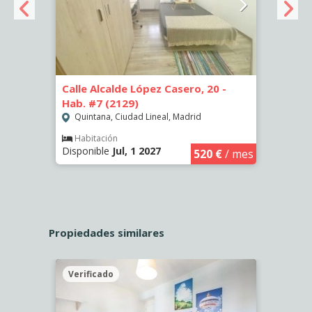
- Hab.
Calle Alcalde López Casero, 20 -
Calle
Hab. #7 (2129)
Hab. 
Quintana, Ciudad Lineal, Madrid
Quin
Habitación
Hab
Disponible
Jul, 1 2027
Dispo
€
/ mes
520 €
/ mes
Propiedades similares
Verificado
Veri