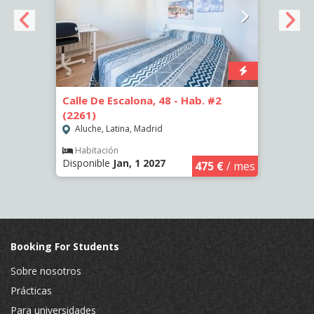
-
Calle De Escalona, 48 - Hab. #2
Calle
(2261)
(2265
Aluche, Latina, Madrid
Aluc
Habitación
Hab
Disponible
Jan, 1 2027
Dispo
€
/ mes
475 €
/ mes
Booking For Students
Sobre nosotros
Prácticas
Para universidades