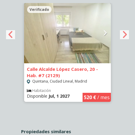
Verificado
Veri
- Hab.
Calle Alcalde López Casero, 20 -
Calle
Hab. #7 (2129)
Hab. 
Quintana, Ciudad Lineal, Madrid
Quin
Habitación
Hab
Disponible
Jul, 1 2027
Dispon
€
/ mes
520 €
/ mes
Propiedades similares