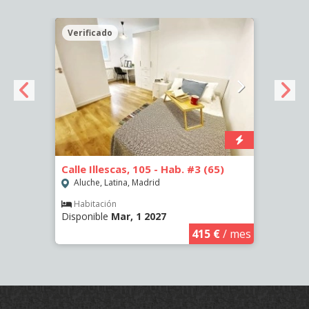
Verificado
Veri
-
Calle Illescas, 105 - Hab. #3 (65)
Calle
Aluche, Latina, Madrid
Aluc
Habitación
Hab
Disponible
Mar, 1 2027
Dispo
€
/ mes
415 €
/ mes