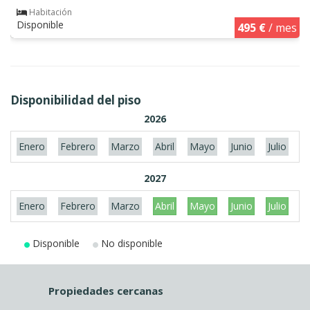
Habitación
Disponible
495 €
/ mes
Disponibilidad del piso
2026
Enero
Febrero
Marzo
Abril
Mayo
Junio
Julio
A
2027
Enero
Febrero
Marzo
Abril
Mayo
Junio
Julio
A
Disponible
No disponible
Propiedades cercanas