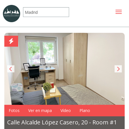
Mostr
Fotos
Ver en mapa
Vídeo
Plano
Calle Alcalde López Casero, 20 - Room #1