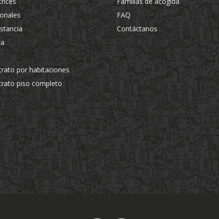
trices
Familias de acogida
ionales
FAQ
estancia
Contáctanos
ta
trato por habitaciones
trato piso completo