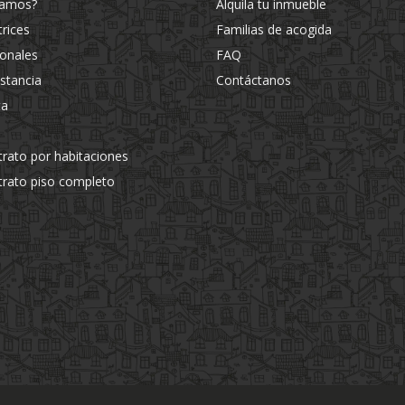
jamos?
Alquila tu inmueble
trices
Familias de acogida
ionales
FAQ
estancia
Contáctanos
ta
trato por habitaciones
trato piso completo