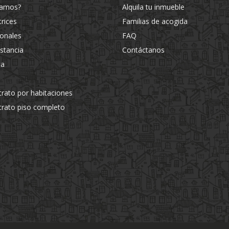
jamos?
Alquila tu inmueble
trices
Familias de acogida
ionales
FAQ
estancia
Contáctanos
ta
trato por habitaciones
trato piso completo