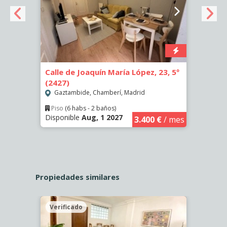
Calle de Joaquín María López, 23, 5º
Calle
(2427)
Gazt
Gaztambide, Chamberí, Madrid
Piso
Dispo
Piso
(6 habs - 2 baños)
Disponible
Aug, 1 2027
€
/ mes
3.400 €
/ mes
Propiedades similares
Verificado
Veri