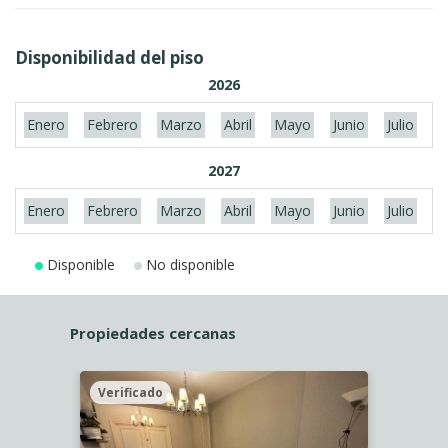
Disponibilidad del piso
2026
Enero
Febrero
Marzo
Abril
Mayo
Junio
Julio
A
2027
Enero
Febrero
Marzo
Abril
Mayo
Junio
Julio
A
Disponible
No disponible
Propiedades cercanas
Verificado
Veri