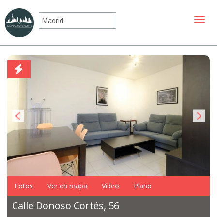
Mostr
Fotos
Ver en mapa
Vídeo
Plano
Calle Donoso Cortés, 56