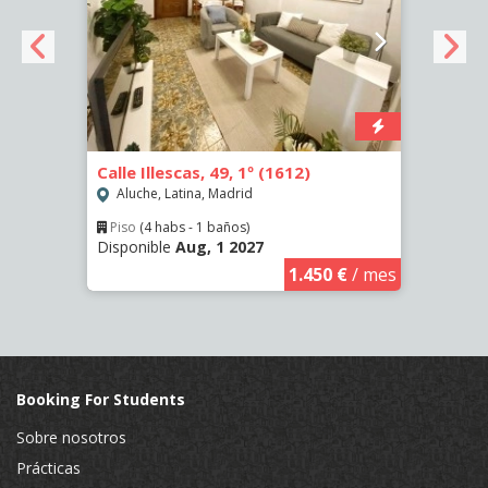
 (72)
Calle Illescas, 49, 1º (1612)
Calle
Aluche, Latina, Madrid
Aluc
Piso
(4 habs - 1 baños)
Piso
Disponible
Aug, 1 2027
Dispo
€
/ mes
1.450 €
/ mes
Booking For Students
Sobre nosotros
Prácticas