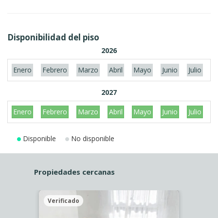
Disponibilidad del piso
2026
Enero
Febrero
Marzo
Abril
Mayo
Junio
Julio
A
2027
Enero
Febrero
Marzo
Abril
Mayo
Junio
Julio
A
Disponible
No disponible
Propiedades cercanas
Verificado
Veri