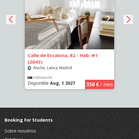
6)
Calle de Escalona, 82 - Hab. #1
Calle
(2043)
(2262
Aluche, Latina, Madrid
Aluc
€
/ mes
Habitación
Hab
Disponible
Aug, 1 2027
Dispo
350 €
/ mes
Booking For Students
Sobre nosotros