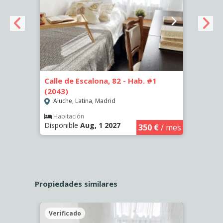
Calle de Escalona, 82 - Hab. #1
Calle
(2043)
Aluc
Aluche, Latina, Madrid
Piso
Dispo
€
/ mes
Habitación
Disponible
Aug, 1 2027
350 €
/ mes
Propiedades similares
Verificado
Veri