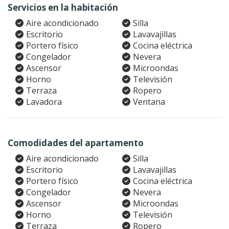
Servicios en la habitación
Aire acondicionado
Silla
Escritorio
Lavavajillas
Portero físico
Cocina eléctrica
Congelador
Nevera
Ascensor
Microondas
Horno
Televisión
Terraza
Ropero
Lavadora
Ventana
Comodidades del apartamento
Aire acondicionado
Silla
Escritorio
Lavavajillas
Portero físico
Cocina eléctrica
Congelador
Nevera
Ascensor
Microondas
Horno
Televisión
Terraza
Ropero