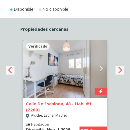
Disponible
No disponible
Propiedades cercanas
Verificado
Veri
Calle De Escalona, 48 - Hab. #1
Calle
(2260)
(2261
Aluche, Latina, Madrid
Aluc
€
/ mes
Habitación
Hab
Disponible
Nov, 1 2026
Dispo