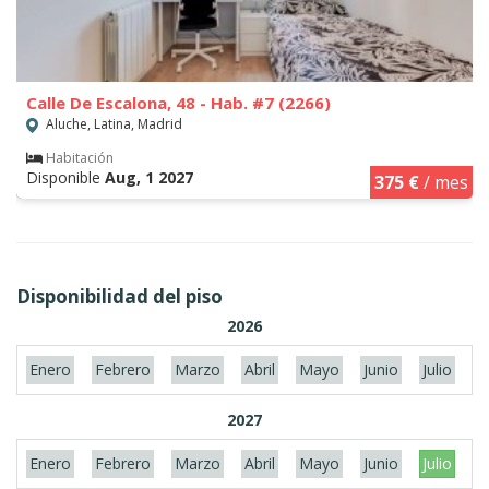
Calle De Escalona, 48 - Hab. #7 (2266)
Aluche, Latina, Madrid
Habitación
Disponible
Aug, 1 2027
375 €
/ mes
Disponibilidad del piso
2026
Enero
Febrero
Marzo
Abril
Mayo
Junio
Julio
A
2027
Enero
Febrero
Marzo
Abril
Mayo
Junio
Julio
A