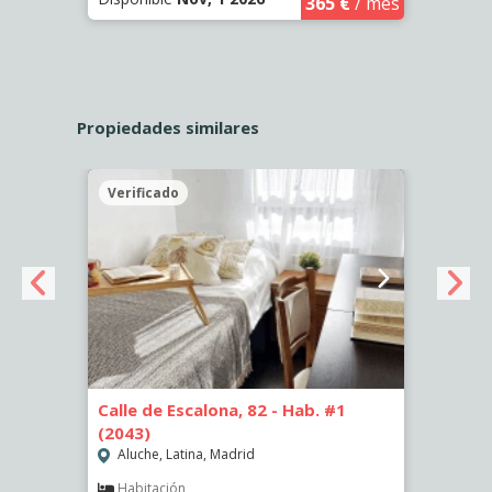
365 €
/ mes
Propiedades similares
Verificado
Veri
6)
Calle de Escalona, 82 - Hab. #1
Calle
(2043)
(2262
Aluche, Latina, Madrid
Aluc
€
/ mes
Habitación
Hab