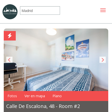
Mostr
Fotos
Ver en mapa
Plano
Calle De Escalona, 48 - Room #2