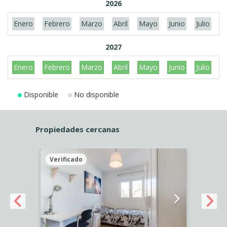
2026
Enero
Febrero
Marzo
Abril
Mayo
Junio
Julio
A
2027
Enero
Febrero
Marzo
Abril
Mayo
Junio
Julio
A
Disponible
No disponible
Propiedades cercanas
Verificado
Veri