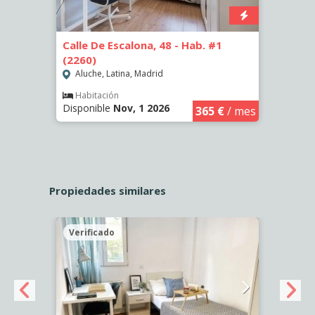
Calle De Escalona, 48 - Hab. #1
Calle
(2260)
(2262
Aluche, Latina, Madrid
Aluc
€
/ mes
Habitación
Hab
Disponible
Nov, 1 2026
Dispo
365 €
/ mes
Propiedades similares
Verificado
Veri