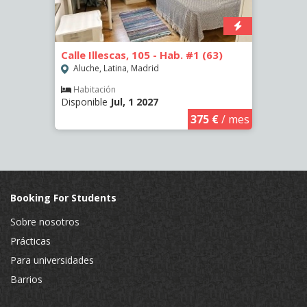
5)
Calle Illescas, 105 - Hab. #1 (63)
Calle
(2266
Aluche, Latina, Madrid
Aluc
Habitación
Disponible
Jul, 1 2027
€
/ mes
Hab
Dispo
375 €
/ mes
Booking For Students
Sobre nosotros
Prácticas
Para universidades
Barrios